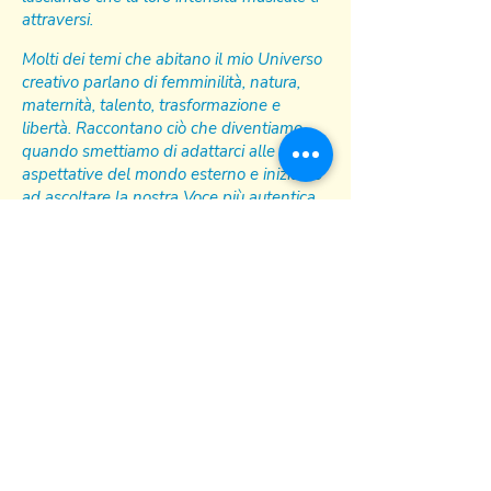
attraversi.
Molti dei temi che abitano il mio Universo
creativo parlano di femminilità, natura,
maternità, talento, trasformazione e
libertà. Raccontano ciò che diventiamo
quando smettiamo di adattarci alle
aspettative del mondo esterno e iniziamo
ad ascoltare la nostra Voce più autentica.
Se desideri entrare in questo Universo, ti
invito a farlo con il tuo Tempo, lasciando
scivolare via l'ansia e la fretta.
Come si entra in un giardino incantato.
O in un Tempio.
Forse troverai una canzone.
Forse un'emozione.
Forse una parte di te che stava
aspettando di essere ritrovata,
riconosciuta e finalmente amata.
A'hò!